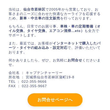
当社は、
仙台市若林区
で2005年から営業しており、お
客さまのニーズに合わせた快適なカーライフを応援する
ため、
新車・中古車の注文販売
を行っております。
もちろん、日常でのお困り事、
車検・車の定期整備（オ
イル交換、タイヤ交換、エアコン清掃...etc）
も全力で
サポートします。
また、最近では、お客様が
インターネットで購入したパ
ーツ・タイヤの組み込み・設定対応
で、評価いただいて
おります。
何かありましたら、ぜひ、お気軽に
お問合せ
くださいま
せ。
会社名 ： キャプテンチャーリー
所在地 ： 宮城県仙台市若林区蒲町19-8
TEL ： 022-355-9666
FAX ： 022-355-9667
お問合せページへ