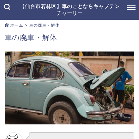
【仙台市若林区】車のことならキャプテン
チャーリー
ホーム
>
車の廃車・解体
車の廃車・解体